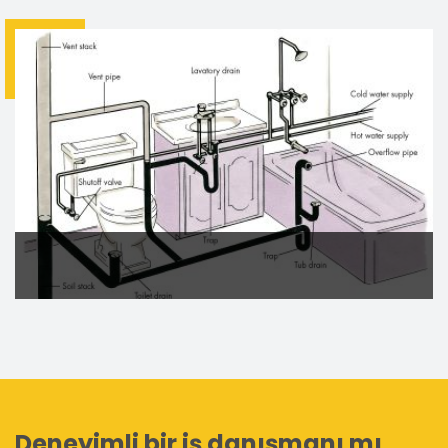
ALTYAPI TESİSATI
Altyapı tesisat, su kaçağı, su
kaçağı bulma, su kaçağı tespiti, tıkanıklık açma, petek ...
DEVAMI
TEMİZ SU ve PİS SU TESİSATI
TEMİZ SU ve PİS SU
TESİSATI
...
DEVAMI
Deneyimli bir iş danışmanı mı