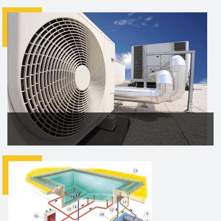
YANGIN TESİSATI
Yangın tesisatı, olası bir yangında
itfaiye gelene kadar yangına müdahale etmek, ufak
yangınları söndürmek ve itfaiyenin m&uum...
DEVAMI
KLİMA TESİSATI
Klima tesisatı bu çalışmasını dış ve
iç üniteleri yardımı ile yapar.
Kompresör: Klimada bulunan soğutucu a...
DEVAMI