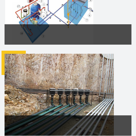
HAVUZ TESİSATI
İlk olarak
havuzun yapım
aşaması
ve detaylarının mimari proje hali edinilir. Proje
çiziminde kullanıcının...
DEVAMI