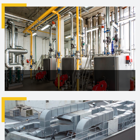
ISITMA TESİSATI
Isıtma sistemleri, kullanım
mekanlarının istenen sıcaklıkta tutulabilmesi için iç
ortamdan dış ortam...
DEVAMI
SOĞUTMA TESİSATI
Soğutma, bir maddenin veya
ortamın sıcaklığını, onu çevreleyen ortamın sıcaklığının
altına indirmek ve orada muhafaza etmek &uu...
DEVAMI